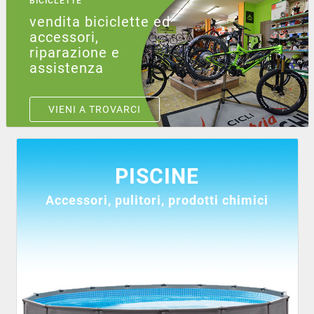
BICICLETTE
vendita biciclette ed
accessori,
riparazione e
assistenza
VIENI A TROVARCI
PISCINE
Accessori, pulitori, prodotti chimici