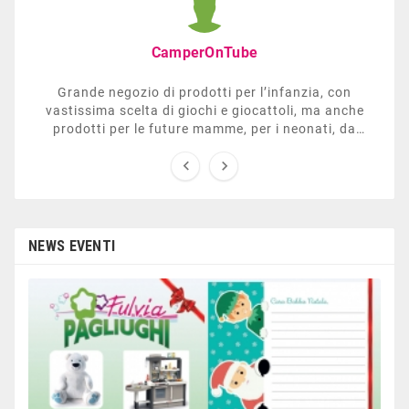
CamperOnTube
Grande negozio di prodotti per l’infanzia, con
vastissima scelta di giochi e giocattoli, ma anche
prodotti per le future mamme, per i neonati, da
carrozzelle e passeggini a lettini. Ha anche una


sezione dedicata all’arredo giardino, giochi all’aperto,
gazebo, tavoli da ping-pong, altalene, ecc. Personale
esperto, disponibile a consigliare e illustrare gli
articoli. Difficile non trovare risposta a quel che si
cerca.
NEWS EVENTI