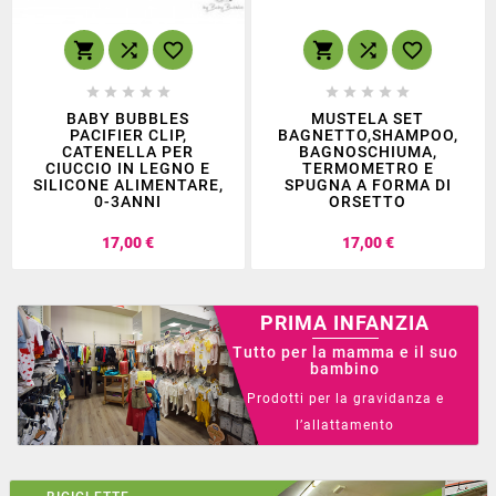
















BABY BUBBLES
MUSTELA SET
PACIFIER CLIP,
BAGNETTO,SHAMPOO,
CATENELLA PER
BAGNOSCHIUMA,
CIUCCIO IN LEGNO E
TERMOMETRO E
SILICONE ALIMENTARE,
SPUGNA A FORMA DI
0-3ANNI
ORSETTO
Prezzo
Prezzo
17,00 €
17,00 €
PRIMA INFANZIA
Tutto per la mamma e il suo
bambino
Prodotti per la gravidanza e
l’allattamento