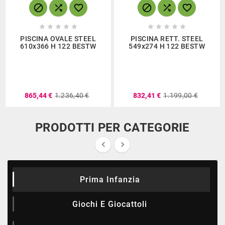
















PISCINA OVALE STEEL
PISCINA RETT. STEEL
610x366 H 122 BESTW
549x274 H 122 BESTW
865,44 €
1.236,40 €
832,41 €
1.199,00 €
PRODOTTI PER CATEGORIE


Prima Infanzia
Giochi E Giocattoli