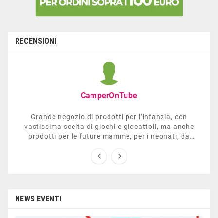
RECENSIONI
CamperOnTube
Grande negozio di prodotti per l’infanzia, con
vastissima scelta di giochi e giocattoli, ma anche
prodotti per le future mamme, per i neonati, da
carrozzelle e passeggini a lettini. Ha anche una


sezione dedicata all’arredo giardino, giochi all’aperto,
gazebo, tavoli da ping-pong, altalene, ecc. Personale
esperto, disponibile a consigliare e illustrare gli
articoli. Difficile non trovare risposta a quel che si
cerca.
NEWS EVENTI