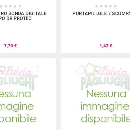

















RO SONDA DIGITALE
PORTAPILLOLE 7 SCOMP
PO DR PROTEC
7,70 €
1,42 €
aggio
Renato Albino
Cecil
 scelta sia
Sempre molto riforniti, e
Negozio g
 prodotti per
sempre gentili e disponibili...
Personale g
. Personale
Oltre a migliaia di giochi, si
. Ci sia
isponibile.
possono trovare anche
benissi
eggio.
seggiolini per auto delle
davver
migliori marche.
impossib