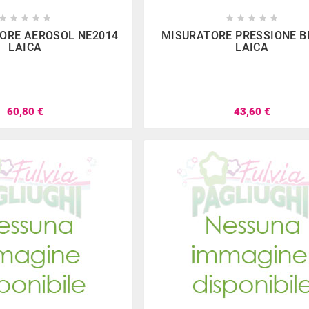

















ORE AEROSOL NE2014
MISURATORE PRESSIONE B
LAICA
LAICA
2023
nov
15,
2022
le 2023
Catalogo Natale Sfogliabile
Promozi
le 2023
Catalogo Natale Sfogliabile
Promozi
60,80 €
43,60 €
accessori