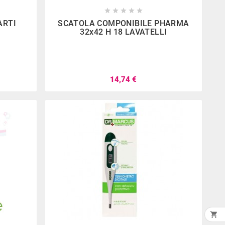









ARTI
SCATOLA COMPONIBILE PHARMA
32x42 H 18 LAVATELLI
14,74 €
ia Santoiemma
rande e fornito .
entile e disponibile
mo sempre trovati
mo da loro . C’è
o tanta scelta
ile uscire a mani
vuote
