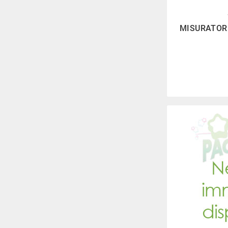

MISURATOR