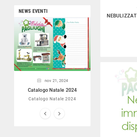
dedicata all’arredo giardino,
giochi all’aperto, gazebo,
NEWS EVENTI

tavoli da ping-pong, altalene,
NEBULIZZAT
ecc. Personale esperto,
disponibile a consigliare e
nov
08,
illustrare gli articoli. Difficile
Catalogo Nata
non trovare risposta a quel
che si cerca.
Catalogo Nata
nov
21,
2024
Catalogo Natale 2024
Catalogo Natale 2024

