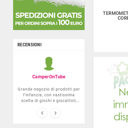

TERMOMET
COR
RECENSIONI
Graziella B
Negozio con ottima
CamperOnTube
di giocattoli che di
la prima infanzia
Grande negozio di prodotti per
molto gentile e d
l’infanzia, con vastissima
Comodo parch
scelta di giochi e giocattoli,
ma anche prodotti per le
future mamme, per i neonati,


da carrozzelle e passeggini a
lettini. Ha anche una sezione