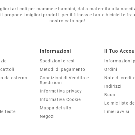
migliori articoli per mamme e bambini, dalla maternità alla nasci
t propone i migliori prodotti per il fitness e tante biciclette fra 
nostro catalogo!
Informazioni
Il Tuo Accou
nzia
Spedizioni e resi
Informazioni 
cattoli
Metodi di pagamento
Ordini
o da esterno
Condizioni di Vendita e
Note di credit
Spedizioni
a
Indirizzi
Informativa privacy
Buoni
Informativa Cookie
Le mie liste de
Mappa del sito
 le feste
I miei avvisi
Negozi