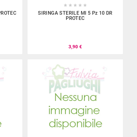









PROTEC
SIRINGA STERILE Ml 5 Pz 10 DR
PROTEC
3,90 €