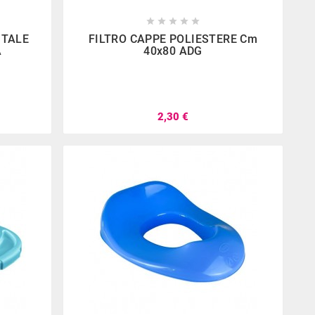









ITALE
FILTRO CAPPE POLIESTERE Cm
A
40x80 ADG
2,30 €