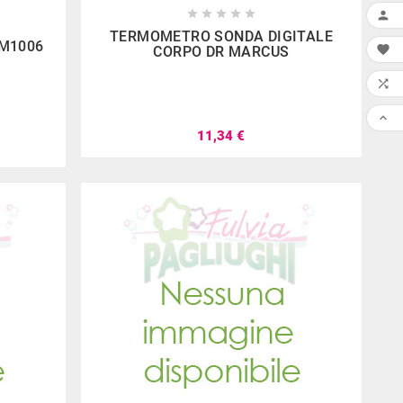










TERMOMETRO SONDA DIGITALE
M1006

CORPO DR MARCUS
apr
15,
2022

one Biciclette

one Biciclette e
11,34 €
 per la primavera