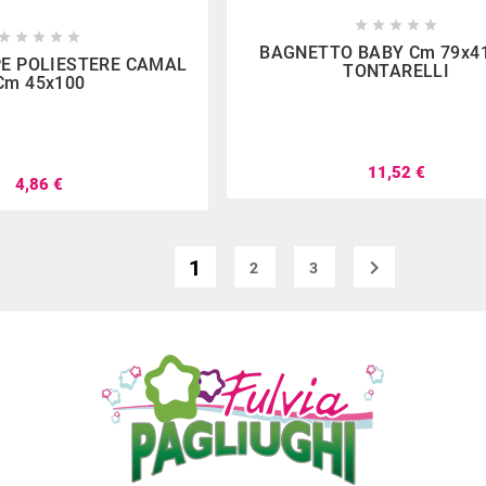

















BAGNETTO BABY Cm 79x41
PE POLIESTERE CAMAL
TONTARELLI
Cm 45x100
11,52 €
4,86 €
1

2
3