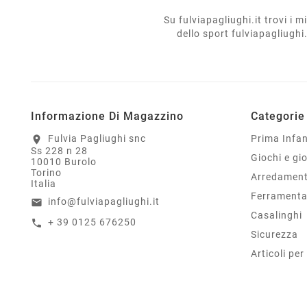
Su fulviapagliughi.it trovi i 
dello sport fulviapagliughi.i
Informazione Di Magazzino
Categorie
Fulvia Pagliughi snc
Prima Infa
location_on
Ss 228 n 28
Giochi e gio
10010 Burolo
Torino
Arredament
Italia
Ferrament
info@fulviapagliughi.it
email
Casalinghi
+ 39 0125 676250
call
Sicurezza
Articoli per