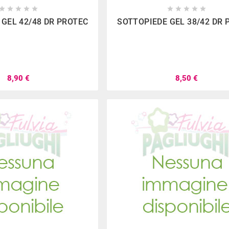

















 GEL 42/48 DR PROTEC
SOTTOPIEDE GEL 38/42 DR 
8,90 €
8,50 €