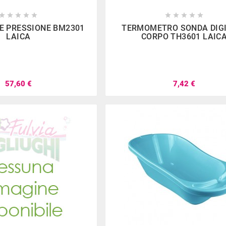

















E PRESSIONE BM2301
TERMOMETRO SONDA DIG
LAICA
CORPO TH3601 LAIC
57,60 €
7,42 €