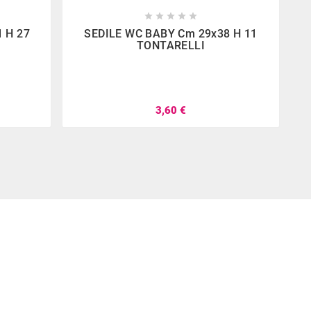









 H 27
SEDILE WC BABY Cm 29x38 H 11
TONTARELLI
3,60 €