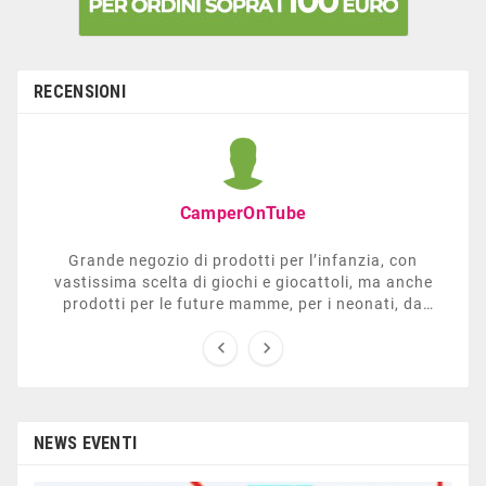
RECENSIONI
CamperOnTube
Grande negozio di prodotti per l’infanzia, con
vastissima scelta di giochi e giocattoli, ma anche
prodotti per le future mamme, per i neonati, da
carrozzelle e passeggini a lettini. Ha anche una


sezione dedicata all’arredo giardino, giochi all’aperto,
gazebo, tavoli da ping-pong, altalene, ecc. Personale
esperto, disponibile a consigliare e illustrare gli
articoli. Difficile non trovare risposta a quel che si
cerca.
NEWS EVENTI