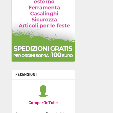
RECENSIONI
Graziella B
Negozio con ottima
CamperOnTube
di giocattoli che di
la prima infanzia