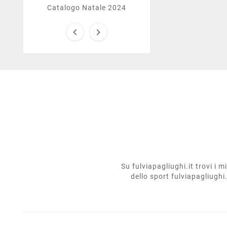
Catalogo Natale 2024


Su fulviapagliughi.it trovi i 
dello sport fulviapagliughi.i