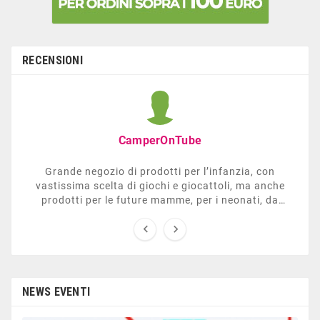
RECENSIONI
CamperOnTube
Grande negozio di prodotti per l’infanzia, con
vastissima scelta di giochi e giocattoli, ma anche
prodotti per le future mamme, per i neonati, da
carrozzelle e passeggini a lettini. Ha anche una


sezione dedicata all’arredo giardino, giochi all’aperto,
gazebo, tavoli da ping-pong, altalene, ecc. Personale
esperto, disponibile a consigliare e illustrare gli
articoli. Difficile non trovare risposta a quel che si
cerca.
NEWS EVENTI