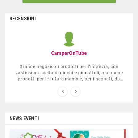
RECENSIONI
CamperOnTube
Grande negozio di prodotti per l’infanzia, con
vastissima scelta di giochi e giocattoli, ma anche
prodotti per le future mamme, per i neonati, da
carrozzelle e passeggini a lettini. Ha anche una


sezione dedicata all’arredo giardino, giochi all’aperto,
gazebo, tavoli da ping-pong, altalene, ecc. Personale
esperto, disponibile a consigliare e illustrare gli
articoli. Difficile non trovare risposta a quel che si
cerca.
NEWS EVENTI