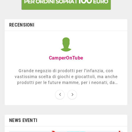
RECENSIONI
CamperOnTube
Grande negozio di prodotti per l’infanzia, con
vastissima scelta di giochi e giocattoli, ma anche
prodotti per le future mamme, per i neonati, da
carrozzelle e passeggini a lettini. Ha anche una


sezione dedicata all’arredo giardino, giochi all’aperto,
gazebo, tavoli da ping-pong, altalene, ecc. Personale
esperto, disponibile a consigliare e illustrare gli
articoli. Difficile non trovare risposta a quel che si
cerca.
NEWS EVENTI