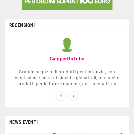
RECENSIONI
CamperOnTube
Grande negozio di prodotti per l’infanzia, con
vastissima scelta di giochi e giocattoli, ma anche
prodotti per le future mamme, per i neonati, da
carrozzelle e passeggini a lettini. Ha anche una


sezione dedicata all’arredo giardino, giochi all’aperto,
gazebo, tavoli da ping-pong, altalene, ecc. Personale
esperto, disponibile a consigliare e illustrare gli
articoli. Difficile non trovare risposta a quel che si
cerca.
NEWS EVENTI