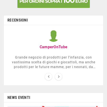
RECENSIONI
CamperOnTube
Grande negozio di prodotti per l’infanzia, con
vastissima scelta di giochi e giocattoli, ma anche
prodotti per le future mamme, per i neonati, da
carrozzelle e passeggini a lettini. Ha anche una


sezione dedicata all’arredo giardino, giochi all’aperto,
gazebo, tavoli da ping-pong, altalene, ecc. Personale
esperto, disponibile a consigliare e illustrare gli
articoli. Difficile non trovare risposta a quel che si
cerca.
NEWS EVENTI