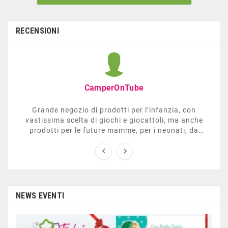
RECENSIONI
CamperOnTube
Grande negozio di prodotti per l’infanzia, con
vastissima scelta di giochi e giocattoli, ma anche
prodotti per le future mamme, per i neonati, da
carrozzelle e passeggini a lettini. Ha anche una


sezione dedicata all’arredo giardino, giochi all’aperto,
gazebo, tavoli da ping-pong, altalene, ecc. Personale
esperto, disponibile a consigliare e illustrare gli
articoli. Difficile non trovare risposta a quel che si
cerca.
NEWS EVENTI