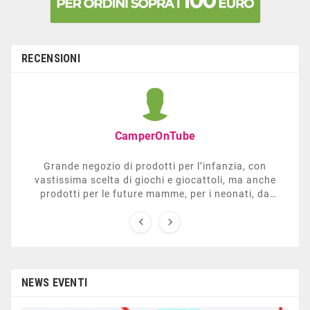
RECENSIONI
CamperOnTube
Grande negozio di prodotti per l’infanzia, con
vastissima scelta di giochi e giocattoli, ma anche
prodotti per le future mamme, per i neonati, da
carrozzelle e passeggini a lettini. Ha anche una


sezione dedicata all’arredo giardino, giochi all’aperto,
gazebo, tavoli da ping-pong, altalene, ecc. Personale
esperto, disponibile a consigliare e illustrare gli
articoli. Difficile non trovare risposta a quel che si
cerca.
NEWS EVENTI