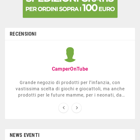
RECENSIONI
CamperOnTube
Grande negozio di prodotti per l’infanzia, con
vastissima scelta di giochi e giocattoli, ma anche
prodotti per le future mamme, per i neonati, da
carrozzelle e passeggini a lettini. Ha anche una


sezione dedicata all’arredo giardino, giochi all’aperto,
gazebo, tavoli da ping-pong, altalene, ecc. Personale
esperto, disponibile a consigliare e illustrare gli
articoli. Difficile non trovare risposta a quel che si
cerca.
NEWS EVENTI