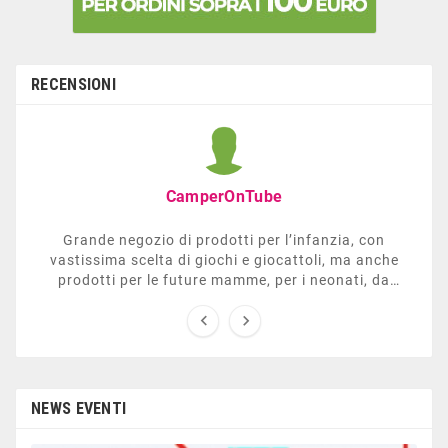
RECENSIONI
CamperOnTube
Grande negozio di prodotti per l’infanzia, con
vastissima scelta di giochi e giocattoli, ma anche
prodotti per le future mamme, per i neonati, da
carrozzelle e passeggini a lettini. Ha anche una


sezione dedicata all’arredo giardino, giochi all’aperto,
gazebo, tavoli da ping-pong, altalene, ecc. Personale
esperto, disponibile a consigliare e illustrare gli
articoli. Difficile non trovare risposta a quel che si
cerca.
NEWS EVENTI