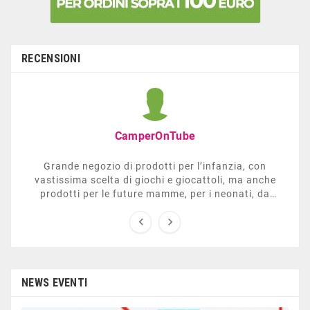
RECENSIONI
CamperOnTube
Grande negozio di prodotti per l’infanzia, con
vastissima scelta di giochi e giocattoli, ma anche
prodotti per le future mamme, per i neonati, da
carrozzelle e passeggini a lettini. Ha anche una


sezione dedicata all’arredo giardino, giochi all’aperto,
gazebo, tavoli da ping-pong, altalene, ecc. Personale
esperto, disponibile a consigliare e illustrare gli
articoli. Difficile non trovare risposta a quel che si
cerca.
NEWS EVENTI