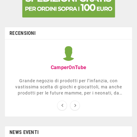
RECENSIONI
CamperOnTube
Grande negozio di prodotti per l’infanzia, con
vastissima scelta di giochi e giocattoli, ma anche
prodotti per le future mamme, per i neonati, da
carrozzelle e passeggini a lettini. Ha anche una


sezione dedicata all’arredo giardino, giochi all’aperto,
gazebo, tavoli da ping-pong, altalene, ecc. Personale
esperto, disponibile a consigliare e illustrare gli
articoli. Difficile non trovare risposta a quel che si
cerca.
NEWS EVENTI