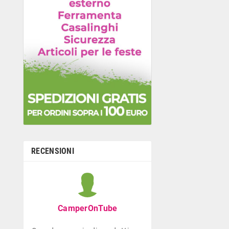
RECENSIONI
Graziella B
Negozio con ottima
CamperOnTube
di giocattoli che di
la prima infanzia