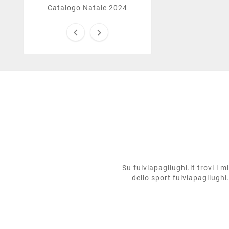
Catalogo Natale 2024


Su fulviapagliughi.it trovi i 
dello sport fulviapagliughi.i