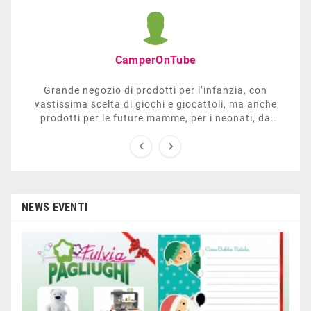
CamperOnTube
Grande negozio di prodotti per l’infanzia, con
vastissima scelta di giochi e giocattoli, ma anche
prodotti per le future mamme, per i neonati, da
carrozzelle e passeggini a lettini. Ha anche una


sezione dedicata all’arredo giardino, giochi all’aperto,
gazebo, tavoli da ping-pong, altalene, ecc. Personale
esperto, disponibile a consigliare e illustrare gli
articoli. Difficile non trovare risposta a quel che si
cerca.
NEWS EVENTI