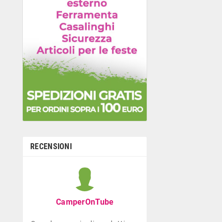
RECENSIONI
Graziella B
Negozio con ottima
CamperOnTube
di giocattoli che di
la prima infanzia