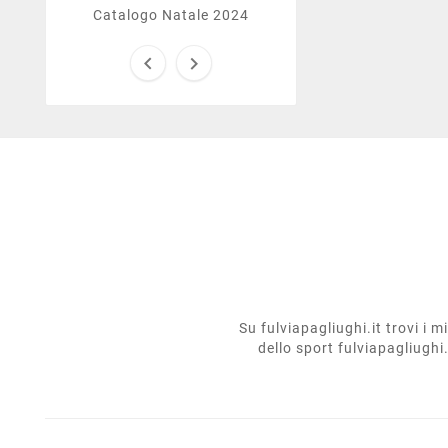
Catalogo Natale 2024


Su fulviapagliughi.it trovi i 
dello sport fulviapagliughi.i