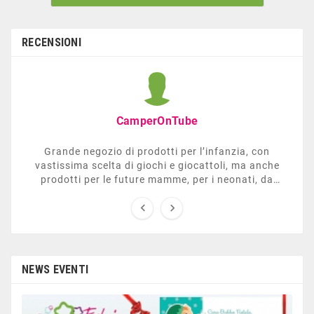
RECENSIONI
CamperOnTube
Grande negozio di prodotti per l’infanzia, con
vastissima scelta di giochi e giocattoli, ma anche
prodotti per le future mamme, per i neonati, da
carrozzelle e passeggini a lettini. Ha anche una


sezione dedicata all’arredo giardino, giochi all’aperto,
gazebo, tavoli da ping-pong, altalene, ecc. Personale
esperto, disponibile a consigliare e illustrare gli
articoli. Difficile non trovare risposta a quel che si
cerca.
NEWS EVENTI