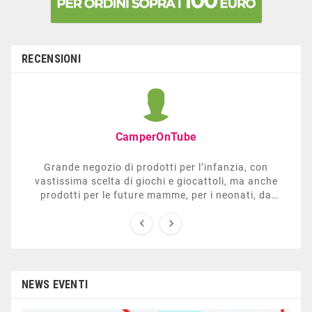
RECENSIONI
CamperOnTube
Grande negozio di prodotti per l’infanzia, con
vastissima scelta di giochi e giocattoli, ma anche
prodotti per le future mamme, per i neonati, da
carrozzelle e passeggini a lettini. Ha anche una


sezione dedicata all’arredo giardino, giochi all’aperto,
gazebo, tavoli da ping-pong, altalene, ecc. Personale
esperto, disponibile a consigliare e illustrare gli
articoli. Difficile non trovare risposta a quel che si
cerca.
NEWS EVENTI