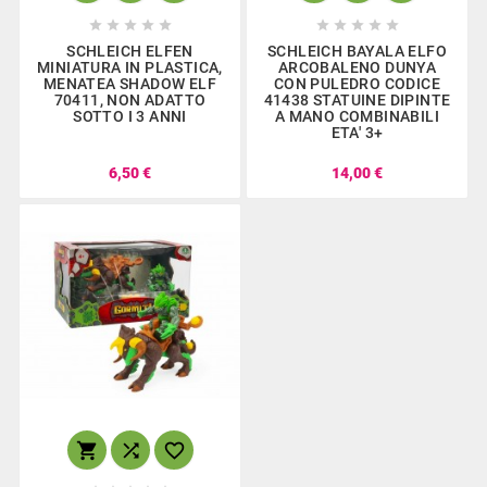










SCHLEICH ELFEN
SCHLEICH BAYALA ELFO
MINIATURA IN PLASTICA,
ARCOBALENO DUNYA
MENATEA SHADOW ELF
CON PULEDRO CODICE
70411, NON ADATTO
41438 STATUINE DIPINTE
SOTTO I 3 ANNI
A MANO COMBINABILI
ETA' 3+
6,50 €
14,00 €


