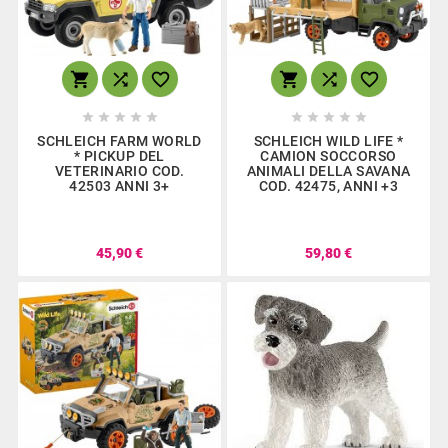
















SCHLEICH FARM WORLD
SCHLEICH WILD LIFE *
* PICKUP DEL
CAMION SOCCORSO
VETERINARIO COD.
ANIMALI DELLA SAVANA
42503 ANNI 3+
COD. 42475, ANNI +3
45,90 €
59,80 €