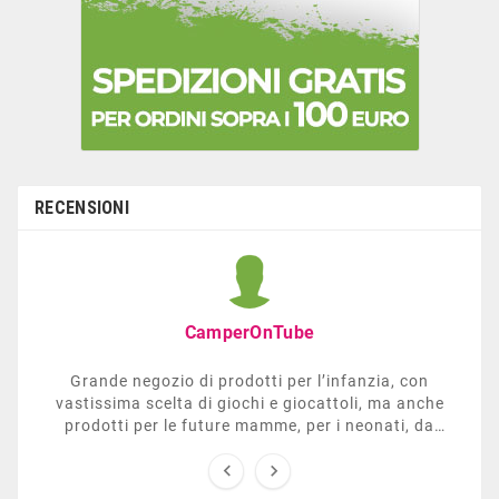
RECENSIONI
CamperOnTube
Grande negozio di prodotti per l’infanzia, con
vastissima scelta di giochi e giocattoli, ma anche
prodotti per le future mamme, per i neonati, da
carrozzelle e passeggini a lettini. Ha anche una


sezione dedicata all’arredo giardino, giochi all’aperto,
gazebo, tavoli da ping-pong, altalene, ecc. Personale