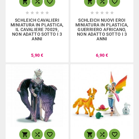
















SCHLEICH CAVALIERI
SCHLEICH NUOVI EROI
MINIATURA IN PLASTICA,
MINIATURA IN PLASTICA,
IL CAVALIERE 70029,
GUERRIERO AFRICANO,
NON ADATTO SOTTO I 3
NON ADATTO SOTTO I 3
ANNI
ANNI
5,90 €
6,90 €





