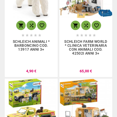
















SCHLEICH ANIMALI *
SCHLEICH FARM WORLD
BARBONCINO COD.
* CLINICA VETERINARIA
13917 ANNI 3+
CON ANIMALI COD.
42502I ANNI 3+
4,90 €
65,00 €