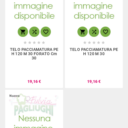
















TELO PACCIAMATURA PE
TELO PACCIAMATURA PE
H 120 M 30 FORATO Cm
H 120 M 30
30
19,16 €
19,16 €
Nuovo