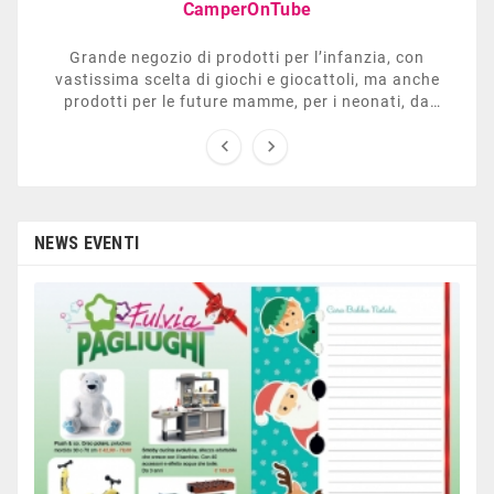
CamperOnTube
Grande negozio di prodotti per l’infanzia, con
vastissima scelta di giochi e giocattoli, ma anche
prodotti per le future mamme, per i neonati, da
carrozzelle e passeggini a lettini. Ha anche una


sezione dedicata all’arredo giardino, giochi all’aperto,
gazebo, tavoli da ping-pong, altalene, ecc. Personale
esperto, disponibile a consigliare e illustrare gli
articoli. Difficile non trovare risposta a quel che si
cerca.
NEWS EVENTI