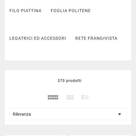
FILO PIATTINA
FOGLIA POLITENE
LEGATRICI ED ACCESSORI
RETE FRANGIVISTA
RETE ANTIGRANDINE
RETE CINTOFLEX
370 prodotti
RETE OLIVE
RETE TUTTAPLASTICA

Rilevanza
RETE RAMPICANTI
RETE UCCELLI