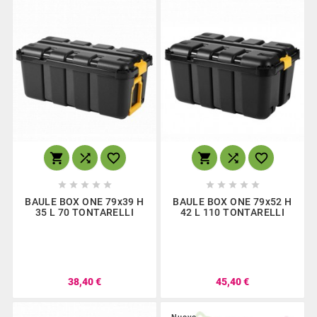
SPAZZOLATRICI
TELI TERMICI
TELONI PLASTICA
CARRIOLE GIARDINO






RETE OMBREGGIANTE
SACCHI FOGLIE










BAULE BOX ONE 79x39 H
BAULE BOX ONE 79x52 H
35 L 70 TONTARELLI
42 L 110 TONTARELLI
TELI PACCIAMATURA
SCALE AGRICOLTURA
38,40 €
45,40 €
FISKARS