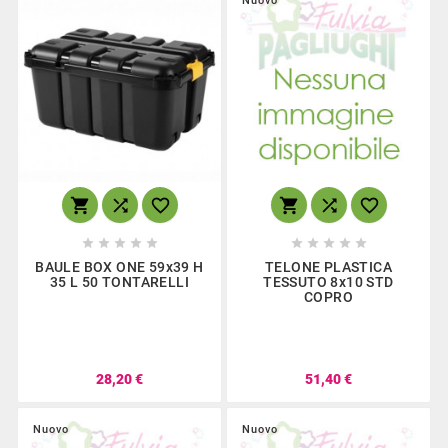
Nuovo
















BAULE BOX ONE 59x39 H
TELONE PLASTICA
35 L 50 TONTARELLI
TESSUTO 8x10 STD
COPRO
28,20 €
51,40 €
Nuovo
Nuovo