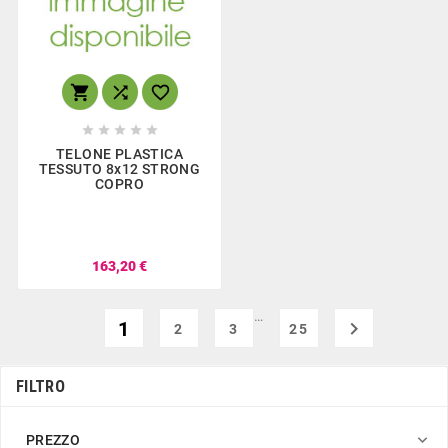








TELONE PLASTICA
TESSUTO 8x12 STRONG
COPRO
163,20 €
…
1

2
3
25
FILTRO

PREZZO