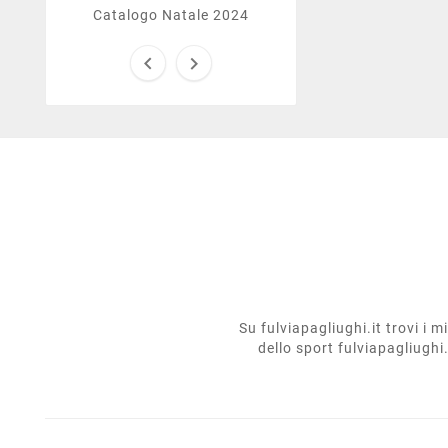
Catalogo Natale 2024


Su fulviapagliughi.it trovi i 
dello sport fulviapagliughi.i