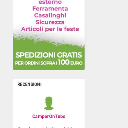
RECENSIONI
Graziella B
Negozio con ottima
CamperOnTube
di giocattoli che di
la prima infanzia