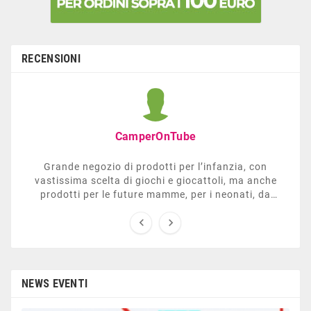
RECENSIONI
CamperOnTube
Grande negozio di prodotti per l’infanzia, con
vastissima scelta di giochi e giocattoli, ma anche
prodotti per le future mamme, per i neonati, da
carrozzelle e passeggini a lettini. Ha anche una


sezione dedicata all’arredo giardino, giochi all’aperto,
gazebo, tavoli da ping-pong, altalene, ecc. Personale
esperto, disponibile a consigliare e illustrare gli
articoli. Difficile non trovare risposta a quel che si
cerca.
NEWS EVENTI