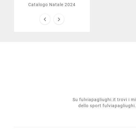
Catalogo Natale 2024


Su fulviapagliughi.it trovi i 
dello sport fulviapagliughi.i