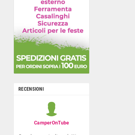
RECENSIONI
Graziella B
Negozio con ottima
CamperOnTube
di giocattoli che di
la prima infanzia