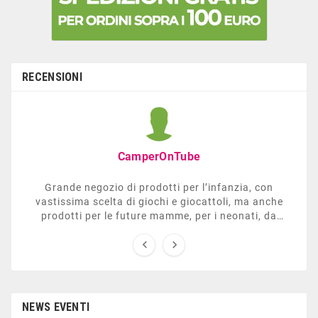
RECENSIONI
CamperOnTube
Grande negozio di prodotti per l’infanzia, con
vastissima scelta di giochi e giocattoli, ma anche
prodotti per le future mamme, per i neonati, da
carrozzelle e passeggini a lettini. Ha anche una


sezione dedicata all’arredo giardino, giochi all’aperto,
gazebo, tavoli da ping-pong, altalene, ecc. Personale
esperto, disponibile a consigliare e illustrare gli
articoli. Difficile non trovare risposta a quel che si
cerca.
NEWS EVENTI