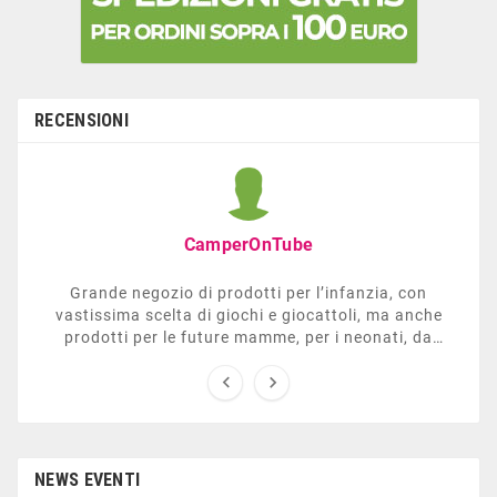
RECENSIONI
CamperOnTube
Grande negozio di prodotti per l’infanzia, con
vastissima scelta di giochi e giocattoli, ma anche
prodotti per le future mamme, per i neonati, da
carrozzelle e passeggini a lettini. Ha anche una


sezione dedicata all’arredo giardino, giochi all’aperto,
gazebo, tavoli da ping-pong, altalene, ecc. Personale
esperto, disponibile a consigliare e illustrare gli
articoli. Difficile non trovare risposta a quel che si
cerca.
NEWS EVENTI