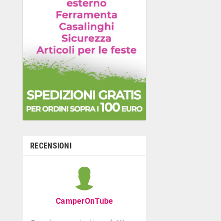
RECENSIONI
Graziella B
Negozio con ottima
CamperOnTube
di giocattoli che di
la prima infanzia