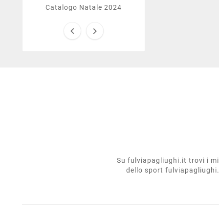
Catalogo Natale 2024


Su fulviapagliughi.it trovi i 
dello sport fulviapagliughi.i