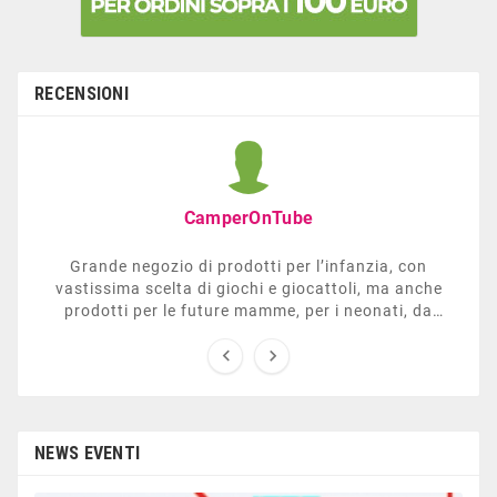
RECENSIONI
CamperOnTube
Grande negozio di prodotti per l’infanzia, con
vastissima scelta di giochi e giocattoli, ma anche
prodotti per le future mamme, per i neonati, da
carrozzelle e passeggini a lettini. Ha anche una


sezione dedicata all’arredo giardino, giochi all’aperto,
gazebo, tavoli da ping-pong, altalene, ecc. Personale
esperto, disponibile a consigliare e illustrare gli
articoli. Difficile non trovare risposta a quel che si
cerca.
NEWS EVENTI