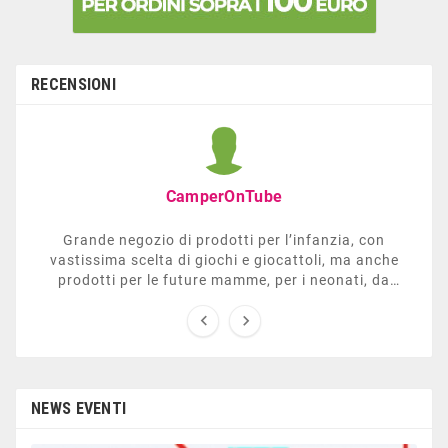
RECENSIONI
CamperOnTube
Grande negozio di prodotti per l’infanzia, con
vastissima scelta di giochi e giocattoli, ma anche
prodotti per le future mamme, per i neonati, da
carrozzelle e passeggini a lettini. Ha anche una


sezione dedicata all’arredo giardino, giochi all’aperto,
gazebo, tavoli da ping-pong, altalene, ecc. Personale
esperto, disponibile a consigliare e illustrare gli
articoli. Difficile non trovare risposta a quel che si
cerca.
NEWS EVENTI