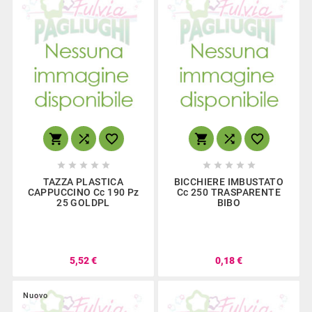
















TAZZA PLASTICA
BICCHIERE IMBUSTATO
CAPPUCCINO Cc 190 Pz
Cc 250 TRASPARENTE
25 GOLDPL
BIBO
5,52 €
0,18 €
Nuovo