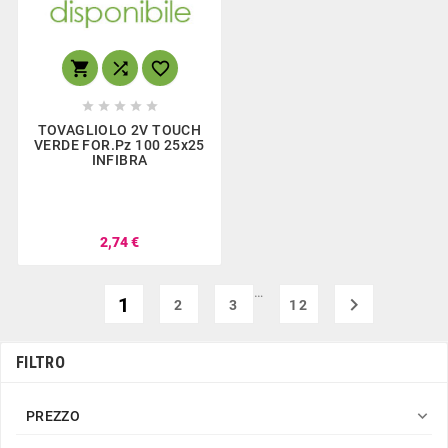








TOVAGLIOLO 2V TOUCH
VERDE FOR.Pz 100 25x25
INFIBRA
2,74 €
…
1

2
3
12
FILTRO

PREZZO