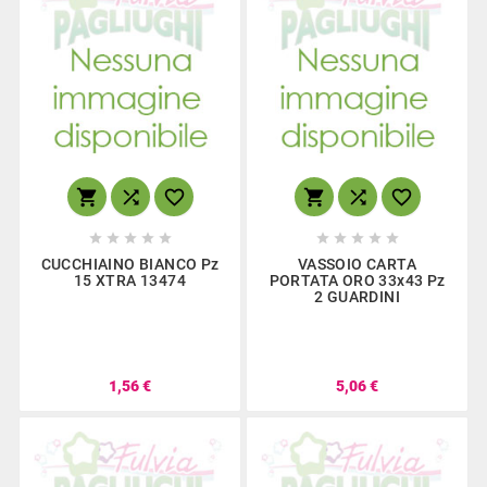
















CUCCHIAINO BIANCO Pz
VASSOIO CARTA
15 XTRA 13474
PORTATA ORO 33x43 Pz
2 GUARDINI
1,56 €
5,06 €