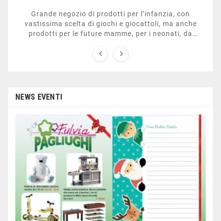
Grande negozio di prodotti per l’infanzia, con
vastissima scelta di giochi e giocattoli, ma anche
prodotti per le future mamme, per i neonati, da
carrozzelle e passeggini a lettini. Ha anche una


sezione dedicata all’arredo giardino, giochi all’aperto,
gazebo, tavoli da ping-pong, altalene, ecc. Personale
esperto, disponibile a consigliare e illustrare gli
articoli. Difficile non trovare risposta a quel che si
cerca.
NEWS EVENTI