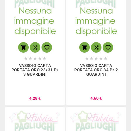
















VASSOIO CARTA
VASSOIO CARTA
PORTATA ORO 23x31 Pz
PORTATA ORO 34 Pz 2
3 GUARDINI
GUARDINI
4,28 €
4,60 €