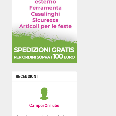
RECENSIONI
Graziella B
Negozio con ottima
CamperOnTube
di giocattoli che di
la prima infanzia