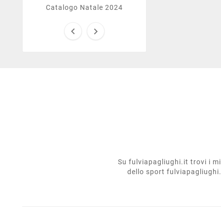
Catalogo Natale 2024


Su fulviapagliughi.it trovi i 
dello sport fulviapagliughi.i