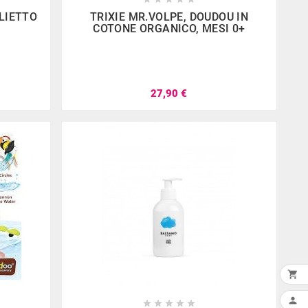




LIETTO
TRIXIE MR.VOLPE, DOUDOU IN
COTONE ORGANICO, MESI 0+
27,90 €
ia Santoiemma
rande e fornito .
entile e disponibile
mo sempre trovati
mo da loro . C’è
o tanta scelta
ile uscire a mani
vuote






