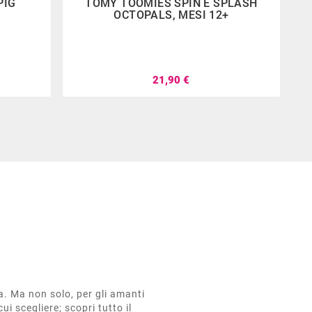
PIG
TOMY TOOMIES SPIN E SPLASH
OCTOPALS, MESI 12+
21,90 €
ta. Ma non solo, per gli amanti
cui scegliere; scopri tutto il