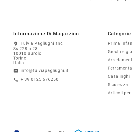
Informazione Di Magazzino
Categorie
Fulvia Pagliughi snc
Prima Infa
location_on
Ss 228 n 28
Giochi e gio
10010 Burolo
Torino
Arredament
Italia
Ferrament
info@fulviapagliughi.it
email
Casalinghi
+ 39 0125 676250
call
Sicurezza
Articoli per