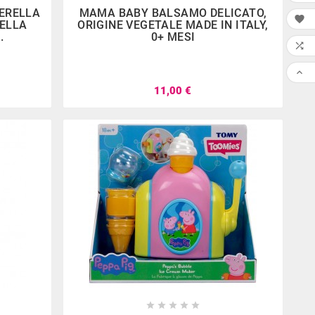




PERELLA
MAMA BABY BALSAMO DELICATO,

NELLA
ORIGINE VEGETALE MADE IN ITALY,
.
0+ MESI

apr
15,
2022

one Biciclette
11,00 €
one Biciclette e
 per la primavera








