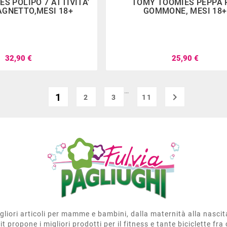
S POLIPO 7 ATTIVITA'
TOMY TOOMIES PEPPA 
BAGNETTO,MESI 18+
GOMMONE, MESI 18+
32,90 €
25,90 €
…
1

2
3
11
migliori articoli per mamme e bambini, dalla maternità alla nasci
t propone i migliori prodotti per il fitness e tante biciclette fra 