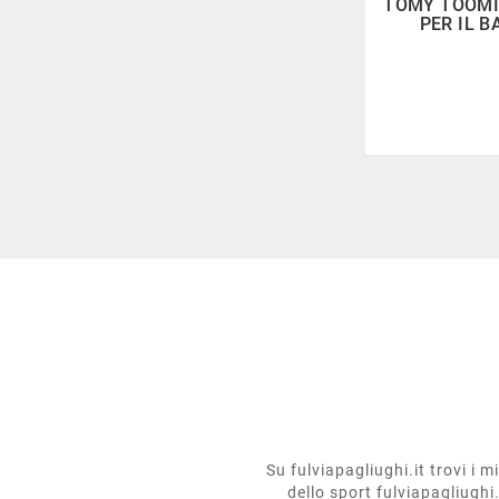
TOMY TOOMIE
PER IL 
Su fulviapagliughi.it trovi i 
dello sport fulviapagliughi.i