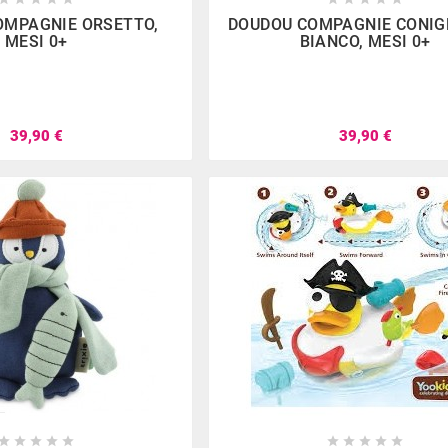







OMPAGNIE ORSETTO,
DOUDOU COMPAGNIE CONIG
MESI 0+
BIANCO, MESI 0+
39,90 €
39,90 €
aggio
Renato Albino
Cecil
 scelta sia
Sempre molto riforniti, e
Negozio g
 prodotti per
sempre gentili e disponibili...
Personale g
. Personale
Oltre a migliaia di giochi, si
. Ci sia
isponibile.
possono trovare anche
benissi
eggio.
seggiolini per auto delle
davver
migliori marche.
impossib









