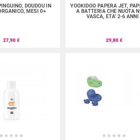







PINGUINO, DOUDOU IN
YOOKIDOO PAPERA JET, PA
RGANICO, MESI 0+
A BATTERIA CHE NUOTA 
VASCA, ETA' 2-6 ANNI 
2023
nov
15,
2022
le 2023
Catalogo Natale Sfogliabile
Promozi
27,90 €
29,80 €
le 2023
Catalogo Natale Sfogliabile
Promozi
accessori
















