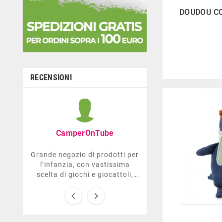

DOUDOU C
RECENSIONI
Graziella B
Negozio con ottima
CamperOnTube
di giocattoli che di
la prima infanzia
Grande negozio di prodotti per
molto gentile e d
l’infanzia, con vastissima
Comodo parch
scelta di giochi e giocattoli,
ma anche prodotti per le
future mamme, per i neonati,


da carrozzelle e passeggini a
lettini. Ha anche una sezione