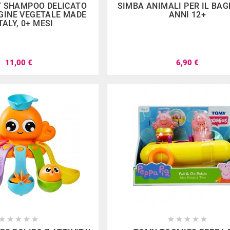
 SHAMPOO DELICATO
SIMBA ANIMALI PER IL BAG
IGINE VEGETALE MADE
ANNI 12+
ITALY, 0+ MESI
11,00 €
6,90 €
















