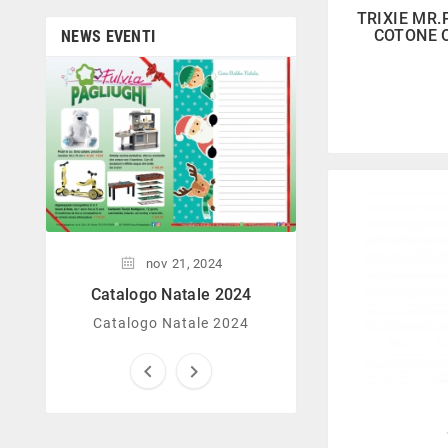

dedicata all’arredo giardino,
TRIXIE MR.
giochi all’aperto, gazebo,
COTONE O
NEWS EVENTI
tavoli da ping-pong, altalene,
ecc. Personale esperto,
disponibile a consigliare e
nov
08,
illustrare gli articoli. Difficile
Catalogo Nata
non trovare risposta a quel
che si cerca.
Catalogo Nata
nov
21,
2024
Catalogo Natale 2024
Catalogo Natale 2024


