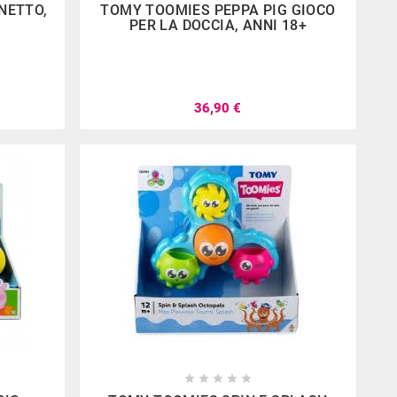
NETTO,
TOMY TOOMIES PEPPA PIG GIOCO
PER LA DOCCIA, ANNI 18+
36,90 €








