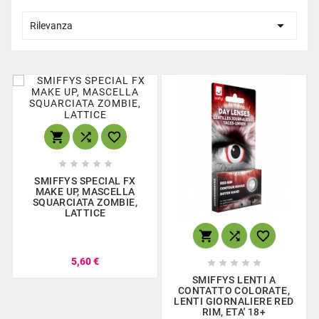

Rilevanza








SMIFFYS SPECIAL FX
MAKE UP, MASCELLA
SQUARCIATA ZOMBIE,
LATTICE



5,60 €





SMIFFYS LENTI A
CONTATTO COLORATE,
LENTI GIORNALIERE RED
RIM, ETA' 18+