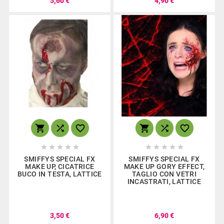
5,60 €
4,90 €
















SMIFFYS SPECIAL FX
SMIFFYS SPECIAL FX
MAKE UP, CICATRICE
MAKE UP GORY EFFECT,
BUCO IN TESTA, LATTICE
TAGLIO CON VETRI
INCASTRATI, LATTICE
3,50 €
6,90 €