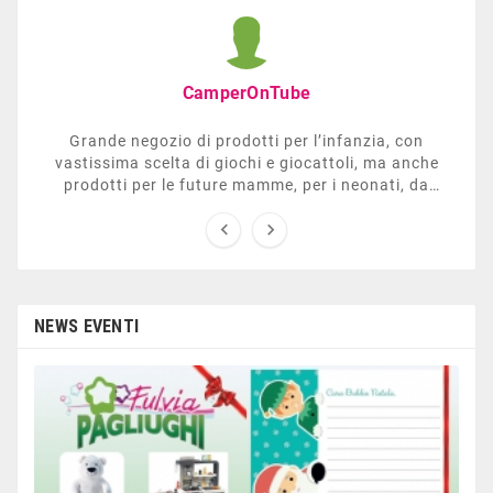
CamperOnTube
Grande negozio di prodotti per l’infanzia, con
vastissima scelta di giochi e giocattoli, ma anche
prodotti per le future mamme, per i neonati, da
carrozzelle e passeggini a lettini. Ha anche una


sezione dedicata all’arredo giardino, giochi all’aperto,
gazebo, tavoli da ping-pong, altalene, ecc. Personale
esperto, disponibile a consigliare e illustrare gli
articoli. Difficile non trovare risposta a quel che si
cerca.
NEWS EVENTI