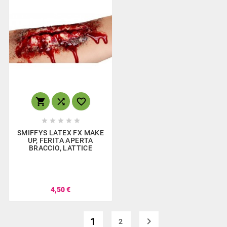








SMIFFYS LATEX FX MAKE
UP, FERITA APERTA
BRACCIO, LATTICE
4,50 €
1

2