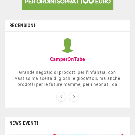
RECENSIONI
CamperOnTube
Grande negozio di prodotti per l’infanzia, con
vastissima scelta di giochi e giocattoli, ma anche
prodotti per le future mamme, per i neonati, da
carrozzelle e passeggini a lettini. Ha anche una


sezione dedicata all’arredo giardino, giochi all’aperto,
gazebo, tavoli da ping-pong, altalene, ecc. Personale
esperto, disponibile a consigliare e illustrare gli
articoli. Difficile non trovare risposta a quel che si
cerca.
NEWS EVENTI