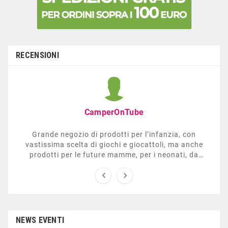
RECENSIONI
CamperOnTube
Grande negozio di prodotti per l’infanzia, con
vastissima scelta di giochi e giocattoli, ma anche
prodotti per le future mamme, per i neonati, da
carrozzelle e passeggini a lettini. Ha anche una


sezione dedicata all’arredo giardino, giochi all’aperto,
gazebo, tavoli da ping-pong, altalene, ecc. Personale
esperto, disponibile a consigliare e illustrare gli
articoli. Difficile non trovare risposta a quel che si
cerca.
NEWS EVENTI