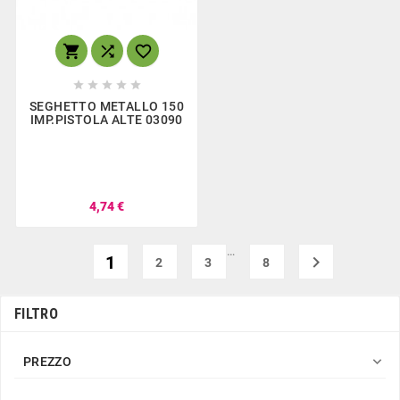








SEGHETTO METALLO 150
IMP.PISTOLA ALTE 03090
4,74 €
…
1

2
3
8
FILTRO

PREZZO