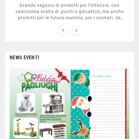
Grande negozio di prodotti per l’infanzia, con
vastissima scelta di giochi e giocattoli, ma anche
prodotti per le future mamme, per i neonati, da
carrozzelle e passeggini a lettini. Ha anche una


sezione dedicata all’arredo giardino, giochi all’aperto,
gazebo, tavoli da ping-pong, altalene, ecc. Personale
esperto, disponibile a consigliare e illustrare gli
articoli. Difficile non trovare risposta a quel che si
cerca.
NEWS EVENTI