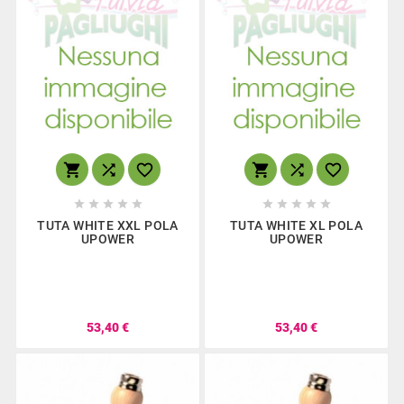
















TUTA WHITE XXL POLA
TUTA WHITE XL POLA
UPOWER
UPOWER
53,40 €
53,40 €