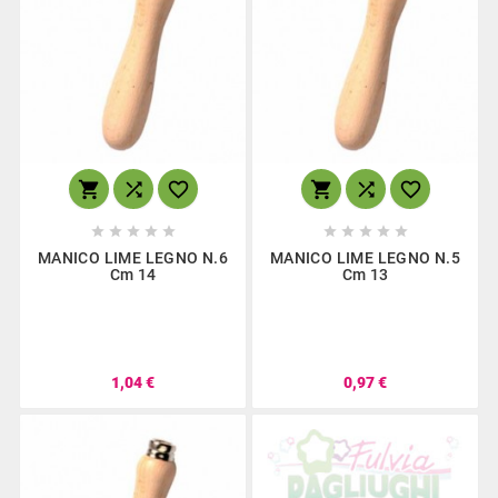
















MANICO LIME LEGNO N.6
MANICO LIME LEGNO N.5
Cm 14
Cm 13
1,04 €
0,97 €