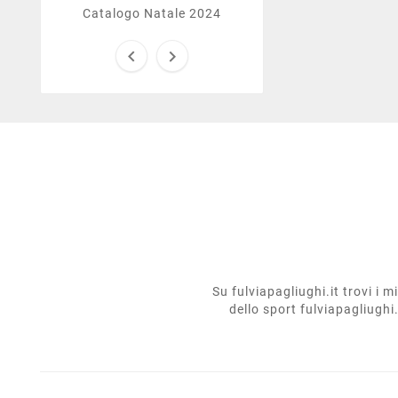
Catalogo Natale 2024


Su fulviapagliughi.it trovi i 
dello sport fulviapagliughi.i