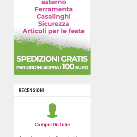
RECENSIONI
Graziella B
Negozio con ottima
CamperOnTube
di giocattoli che di
la prima infanzia