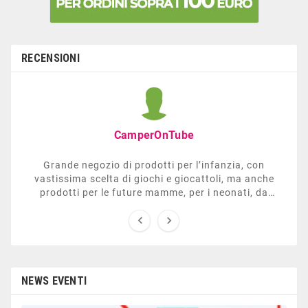
RECENSIONI
CamperOnTube
Grande negozio di prodotti per l’infanzia, con
vastissima scelta di giochi e giocattoli, ma anche
prodotti per le future mamme, per i neonati, da
carrozzelle e passeggini a lettini. Ha anche una


sezione dedicata all’arredo giardino, giochi all’aperto,
gazebo, tavoli da ping-pong, altalene, ecc. Personale
esperto, disponibile a consigliare e illustrare gli
articoli. Difficile non trovare risposta a quel che si
cerca.
NEWS EVENTI