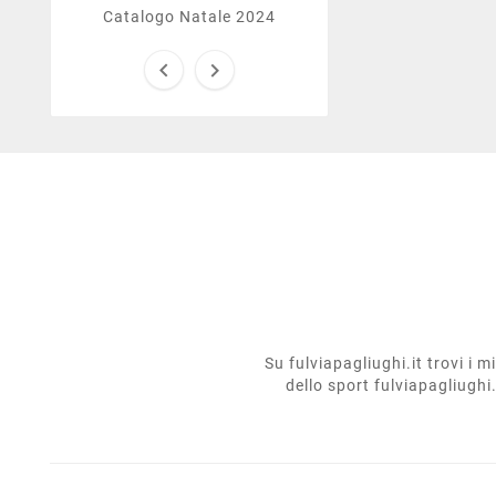
Catalogo Natale 2024


Su fulviapagliughi.it trovi i 
dello sport fulviapagliughi.i