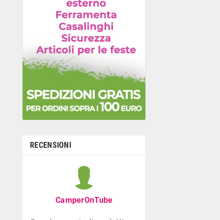
RECENSIONI
Graziella B
Negozio con ottima
CamperOnTube
di giocattoli che di
la prima infanzia