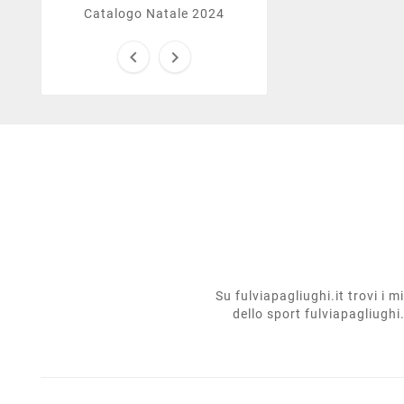
Catalogo Natale 2024


Su fulviapagliughi.it trovi i 
dello sport fulviapagliughi.i