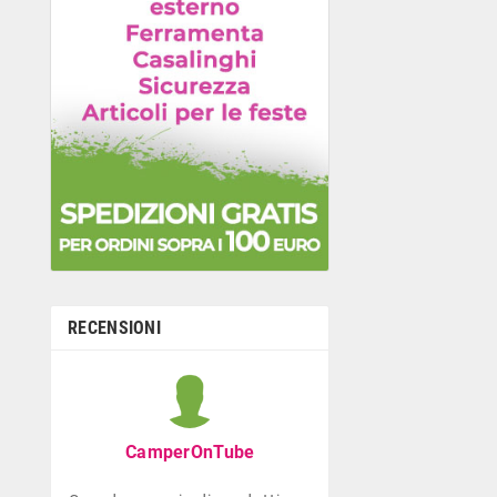
RECENSIONI
Graziella B
Negozio con ottima
CamperOnTube
di giocattoli che di
la prima infanzia