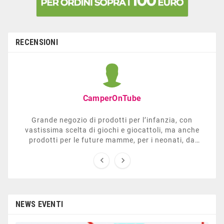
RECENSIONI
CamperOnTube
Grande negozio di prodotti per l’infanzia, con
vastissima scelta di giochi e giocattoli, ma anche
prodotti per le future mamme, per i neonati, da
carrozzelle e passeggini a lettini. Ha anche una


sezione dedicata all’arredo giardino, giochi all’aperto,
gazebo, tavoli da ping-pong, altalene, ecc. Personale
esperto, disponibile a consigliare e illustrare gli
articoli. Difficile non trovare risposta a quel che si
cerca.
NEWS EVENTI