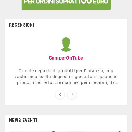
RECENSIONI
CamperOnTube
Grande negozio di prodotti per l’infanzia, con
vastissima scelta di giochi e giocattoli, ma anche
prodotti per le future mamme, per i neonati, da
carrozzelle e passeggini a lettini. Ha anche una


sezione dedicata all’arredo giardino, giochi all’aperto,
gazebo, tavoli da ping-pong, altalene, ecc. Personale
esperto, disponibile a consigliare e illustrare gli
articoli. Difficile non trovare risposta a quel che si
cerca.
NEWS EVENTI