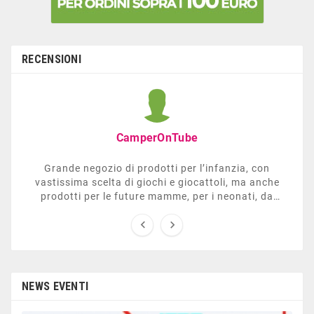
RECENSIONI
CamperOnTube
Grande negozio di prodotti per l’infanzia, con
vastissima scelta di giochi e giocattoli, ma anche
prodotti per le future mamme, per i neonati, da
carrozzelle e passeggini a lettini. Ha anche una


sezione dedicata all’arredo giardino, giochi all’aperto,
gazebo, tavoli da ping-pong, altalene, ecc. Personale
esperto, disponibile a consigliare e illustrare gli
articoli. Difficile non trovare risposta a quel che si
cerca.
NEWS EVENTI