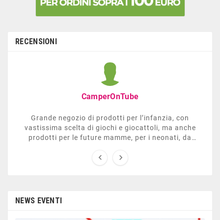
RECENSIONI
CamperOnTube
Grande negozio di prodotti per l’infanzia, con
vastissima scelta di giochi e giocattoli, ma anche
prodotti per le future mamme, per i neonati, da
carrozzelle e passeggini a lettini. Ha anche una


sezione dedicata all’arredo giardino, giochi all’aperto,
gazebo, tavoli da ping-pong, altalene, ecc. Personale
esperto, disponibile a consigliare e illustrare gli
articoli. Difficile non trovare risposta a quel che si
cerca.
NEWS EVENTI