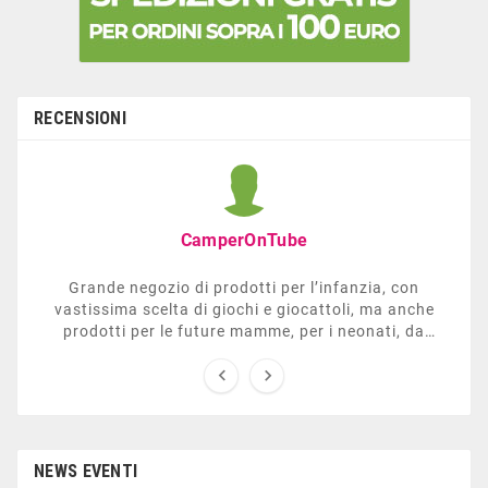
RECENSIONI
CamperOnTube
Grande negozio di prodotti per l’infanzia, con
vastissima scelta di giochi e giocattoli, ma anche
prodotti per le future mamme, per i neonati, da
carrozzelle e passeggini a lettini. Ha anche una


sezione dedicata all’arredo giardino, giochi all’aperto,
gazebo, tavoli da ping-pong, altalene, ecc. Personale
esperto, disponibile a consigliare e illustrare gli
articoli. Difficile non trovare risposta a quel che si
cerca.
NEWS EVENTI