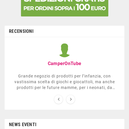
RECENSIONI
CamperOnTube
Grande negozio di prodotti per l’infanzia, con
vastissima scelta di giochi e giocattoli, ma anche
prodotti per le future mamme, per i neonati, da
carrozzelle e passeggini a lettini. Ha anche una


sezione dedicata all’arredo giardino, giochi all’aperto,
gazebo, tavoli da ping-pong, altalene, ecc. Personale
esperto, disponibile a consigliare e illustrare gli
articoli. Difficile non trovare risposta a quel che si
cerca.
NEWS EVENTI