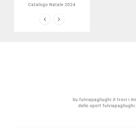
Catalogo Natale 2024


Su fulviapagliughi.it trovi i 
dello sport fulviapagliughi.i