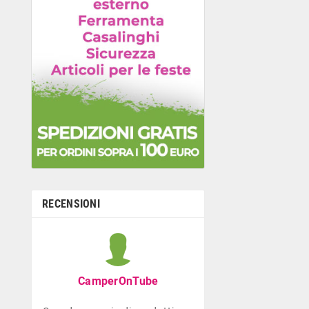
RECENSIONI
Graziella B
Negozio con ottima
CamperOnTube
di giocattoli che di
la prima infanzia