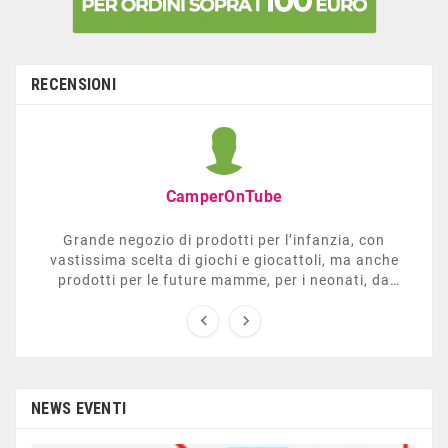
RECENSIONI
CamperOnTube
Grande negozio di prodotti per l’infanzia, con
vastissima scelta di giochi e giocattoli, ma anche
prodotti per le future mamme, per i neonati, da
carrozzelle e passeggini a lettini. Ha anche una


sezione dedicata all’arredo giardino, giochi all’aperto,
gazebo, tavoli da ping-pong, altalene, ecc. Personale
esperto, disponibile a consigliare e illustrare gli
articoli. Difficile non trovare risposta a quel che si
cerca.
NEWS EVENTI